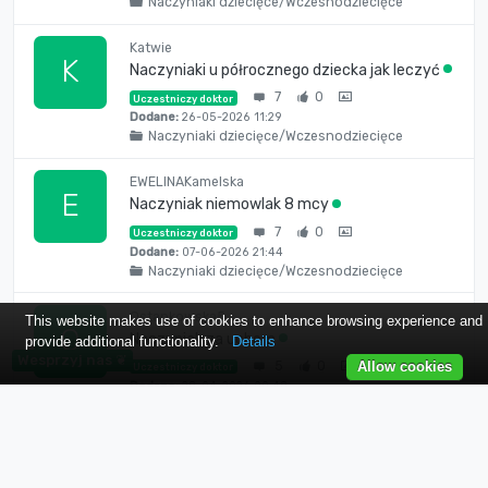
Naczyniaki dziecięce/Wczesnodziecięce
Katwie
K
Naczyniaki u półrocznego dziecka jak leczyć
7
0
Uczestniczy doktor
Dodane:
26-05-2026 11:29
Naczyniaki dziecięce/Wczesnodziecięce
EWELINAKamelska
E
Naczyniak niemowlak 8 mcy
7
0
Uczestniczy doktor
Dodane:
07-06-2026 21:44
Naczyniaki dziecięce/Wczesnodziecięce
Ostankowska5
This website makes use of cookies to enhance browsing experience and
O
Naczyniak za uchem
provide additional functionality.
Details
Wesprzyj nas ❦
5
0
Allow cookies
Uczestniczy doktor
Dodane:
28-04-2026 00:48
Naczyniaki dziecięce/Wczesnodziecięce
EwelinaSzarko
E
Naczyniak a lot samolotem