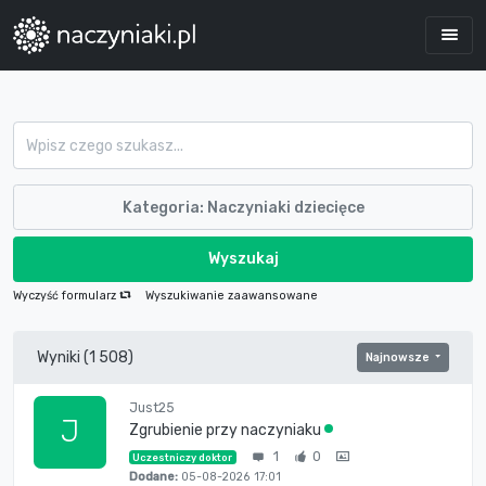
Kategoria: Naczyniaki dziecięce
Wyszukaj
Wyczyść formularz
Wyszukiwanie zaawansowane
Wyniki (1 508)
Najnowsze
Just25
J
Zgrubienie przy naczyniaku
1
0
Uczestniczy doktor
Dodane:
05-08-2026 17:01