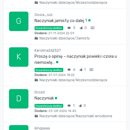
Naczyniaki dziecięce/Wczesnodziecięce
Gosia_szz
G
Naczyniak jamisty co dalej ?
5
0
Uczestniczy doktor
Dodane:
21-11-2024 22:59
Naczyniaki dziecięce/Jamisty
Karolina262527
K
Proszę o opinię – naczyniak powieki i czoła u
niemowlę…
6
1
Uczestniczy doktor
Dodane:
07-07-2026 18:22
Naczyniaki dziecięce/Wczesnodziecięce
Drozd
D
Naczyniak
1
0
Uczestniczy doktor
Dodane:
03-08-2026 14:45
Naczyniaki dziecięce/Naczyniaki wrodzone
kingaaaa