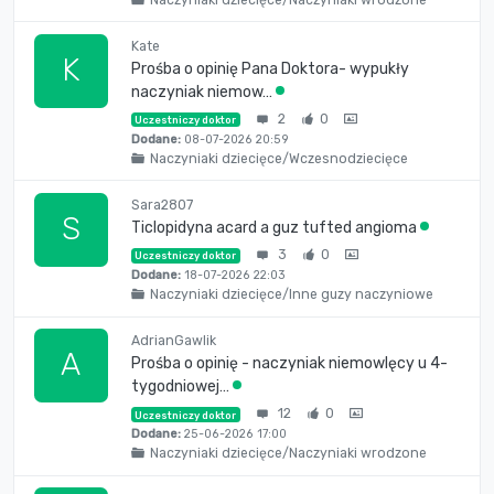
Kate
K
Prośba o opinię Pana Doktora- wypukły
naczyniak niemow…
2
0
Uczestniczy doktor
Dodane:
08-07-2026 20:59
Naczyniaki dziecięce/Wczesnodziecięce
Sara2807
S
Ticlopidyna acard a guz tufted angioma
3
0
Uczestniczy doktor
Dodane:
18-07-2026 22:03
Naczyniaki dziecięce/Inne guzy naczyniowe
AdrianGawlik
A
Prośba o opinię - naczyniak niemowlęcy u 4-
tygodniowej…
12
0
Uczestniczy doktor
Dodane:
25-06-2026 17:00
Naczyniaki dziecięce/Naczyniaki wrodzone