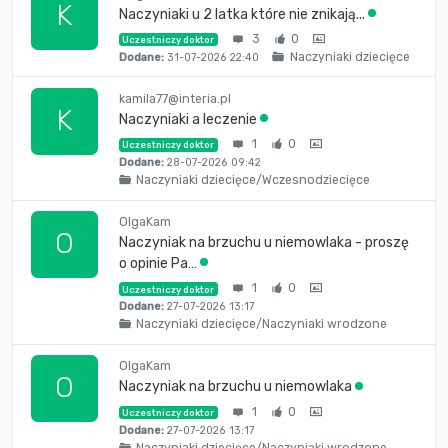
K
Naczyniaki u 2 latka które nie znikają...
3
0
Uczestniczy doktor
Naczyniaki dziecięce
Dodane:
31-07-2026 22:40
kamila77@interia.pl
K
Naczyniaki a leczenie
1
0
Uczestniczy doktor
Dodane:
28-07-2026 09:42
Naczyniaki dziecięce/Wczesnodziecięce
OlgaKam
O
Naczyniak na brzuchu u niemowlaka - proszę
o opinie Pa…
1
0
Uczestniczy doktor
Dodane:
27-07-2026 13:17
Naczyniaki dziecięce/Naczyniaki wrodzone
OlgaKam
O
Naczyniak na brzuchu u niemowlaka
1
0
Uczestniczy doktor
Dodane:
27-07-2026 13:17
Naczyniaki dziecięce/Naczyniaki wrodzone