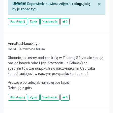
×
UWAGA!
Odpowiedź zawiera zdjęcia
zaloguj się
by je zobaczyć.
Udostępnij
Zgłoś
Wiadomość
0
AnnaPashkouskaya
Od 14-04-2026 na forum.
Obecnie jesteśmy pod kontrolą w Zielonej Górze, ale kierują
nas do innych miast (np. Szczecin lub Gdańsk) do
specjalistów zajmujących się naczyniakami. Czy taka
konsultacja jest w naszym przypadku konieczna?
Proszę o poradę, jak najlepiej postąpić
Dziękuję z góry
Udostępnij
Zgłoś
Wiadomość
0