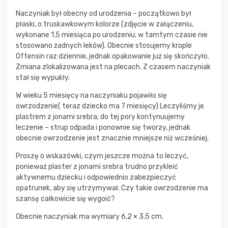
Naczyniak był obecny od urodzenia – początkowo był
płaski, o truskawkowym kolorze (zdjęcie w załączeniu,
wykonane 1,5 miesiąca po urodzeniu; w tamtym czasie nie
stosowano żadnych leków). Obecnie stosujemy krople
Oftensin raz dziennie, jednak opakowanie już się skończyło.
Zmiana zlokalizowana jest na plecach. Z czasem naczyniak
stał się wypukły.
W wieku 5 miesięcy na naczyniaku pojawiło się
owrzodzenie( teraz dziecko ma 7 miesięcy) Leczyliśmy je
plastrem z jonami srebra; do tej pory kontynuujemy
leczenie – strup odpada i ponownie się tworzy, jednak
obecnie owrzodzenie jest znacznie mniejsze niż wcześniej.
Proszę o wskazówki, czym jeszcze można to leczyć,
ponieważ plaster z jonami srebra trudno przykleić
aktywnemu dziecku i odpowiednio zabezpieczyć
opatrunek, aby się utrzymywał. Czy takie owrzodzenie ma
szansę całkowicie się wygoić?
Obecnie naczyniak ma wymiary 6,2 × 3,5 cm.