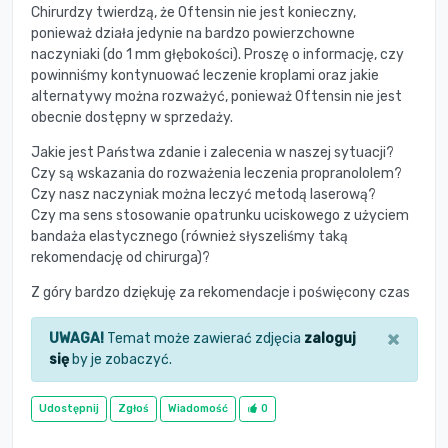
Chirurdzy twierdzą, że Oftensin nie jest konieczny,
ponieważ działa jedynie na bardzo powierzchowne
naczyniaki (do 1 mm głębokości). Proszę o informację, czy
powinniśmy kontynuować leczenie kroplami oraz jakie
alternatywy można rozważyć, ponieważ Oftensin nie jest
obecnie dostępny w sprzedaży.
Jakie jest Państwa zdanie i zalecenia w naszej sytuacji?
Czy są wskazania do rozważenia leczenia propranololem?
Czy nasz naczyniak można leczyć metodą laserową?
Czy ma sens stosowanie opatrunku uciskowego z użyciem
bandaża elastycznego (również słyszeliśmy taką
rekomendację od chirurga)?
Z góry bardzo dziękuję za rekomendacje i poświęcony czas
×
UWAGA!
Temat może zawierać zdjęcia
zaloguj
się
by je zobaczyć.
Udostępnij
Zgłoś
Wiadomość
0