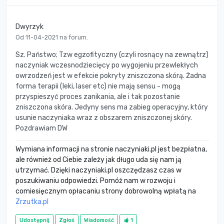
Dwyrzyk
Od 11-04-2021 na forum.
Sz. Państwo; Tzw egzofityczny (czyli rosnący na zewnątrz)
naczyniak wczesnodziecięcy po wygojeniu przewlekłych
owrzodzeń jest w efekcie pokryty zniszczona skórą. Żadna
forma terapii (leki, laser etc) nie mają sensu - mogą
przyspieszyć proces zanikania, ale i tak pozostanie
zniszczona skóra. Jedyny sens ma zabieg operacyjny, który
usunie naczyniaka wraz z obszarem zniszczonej skóry.
Pozdrawiam DW
Wymiana informacji na stronie naczyniaki.pl jest bezpłatna,
ale również od Ciebie zależy jak długo uda się nam ją
utrzymać. Dzięki naczyniaki.pl oszczędzasz czas w
poszukiwaniu odpowiedzi. Pomóż nam w rozwoju i
comiesięcznym opłacaniu strony dobrowolną wpłatą na
Zrzutka.pl
Udostępnij
Zgłoś
Wiadomość
1