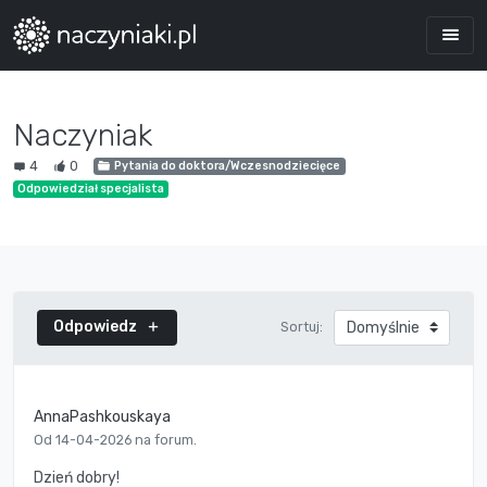
Naczyniak
4
0
Pytania do doktora/Wczesnodziecięce
Odpowiedział specjalista
Odpowiedz
Sortuj:
AnnaPashkouskaya
Od 14-04-2026 na forum.
Dzień dobry!