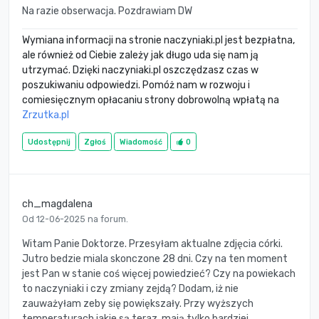
Na razie obserwacja. Pozdrawiam DW
Wymiana informacji na stronie naczyniaki.pl jest bezpłatna,
ale również od Ciebie zależy jak długo uda się nam ją
utrzymać. Dzięki naczyniaki.pl oszczędzasz czas w
poszukiwaniu odpowiedzi. Pomóż nam w rozwoju i
comiesięcznym opłacaniu strony dobrowolną wpłatą na
Zrzutka.pl
Udostępnij
Zgłoś
Wiadomość
0
ch_magdalena
Od 12-06-2025 na forum.
Witam Panie Doktorze. Przesyłam aktualne zdjęcia córki.
Jutro bedzie miala skonczone 28 dni. Czy na ten moment
jest Pan w stanie coś więcej powiedzieć? Czy na powiekach
to naczyniaki i czy zmiany zejdą? Dodam, iż nie
zauważyłam zeby się powiększały. Przy wyższych
temperaturach jakie są teraz, mają tylko bardziej