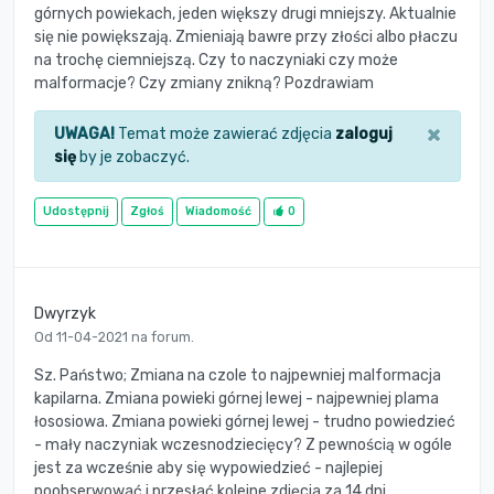
górnych powiekach, jeden większy drugi mniejszy. Aktualnie
się nie powiększają. Zmieniają bawre przy złości albo płaczu
na trochę ciemniejszą. Czy to naczyniaki czy może
malformacje? Czy zmiany znikną? Pozdrawiam
×
UWAGA!
Temat może zawierać zdjęcia
zaloguj
się
by je zobaczyć.
Udostępnij
Zgłoś
Wiadomość
0
Dwyrzyk
Od 11-04-2021 na forum.
Sz. Państwo; Zmiana na czole to najpewniej malformacja
kapilarna. Zmiana powieki górnej lewej - najpewniej plama
łososiowa. Zmiana powieki górnej lewej - trudno powiedzieć
- mały naczyniak wczesnodziecięcy? Z pewnością w ogóle
jest za wcześnie aby się wypowiedzieć - najlepiej
poobserwować i przesłać kolejne zdjęcia za 14 dni.