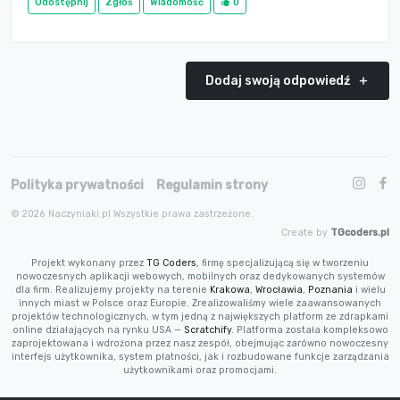
Udostępnij
Zgłoś
Wiadomość
0
Dodaj swoją odpowiedź
Polityka prywatności
Regulamin strony
© 2026 Naczyniaki.pl Wszystkie prawa zastrzeżone.
Create by
TGcoders.pl
Projekt wykonany przez
TG Coders
, firmę specjalizującą się w tworzeniu
nowoczesnych aplikacji webowych, mobilnych oraz dedykowanych systemów
dla firm. Realizujemy projekty na terenie
Krakowa
,
Wrocławia
,
Poznania
i wielu
innych miast w Polsce oraz Europie. Zrealizowaliśmy wiele zaawansowanych
projektów technologicznych, w tym jedną z największych platform ze zdrapkami
online działających na rynku USA —
Scratchify
. Platforma została kompleksowo
zaprojektowana i wdrożona przez nasz zespół, obejmując zarówno nowoczesny
interfejs użytkownika, system płatności, jak i rozbudowane funkcje zarządzania
użytkownikami oraz promocjami.