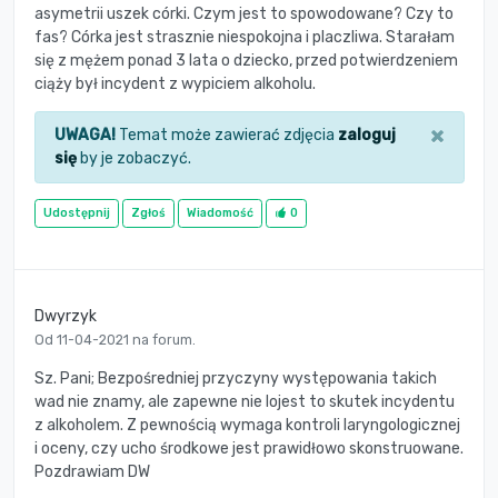
asymetrii uszek córki. Czym jest to spowodowane? Czy to
fas? Córka jest strasznie niespokojna i placzliwa. Starałam
się z mężem ponad 3 lata o dziecko, przed potwierdzeniem
ciąży był incydent z wypiciem alkoholu.
×
UWAGA!
Temat może zawierać zdjęcia
zaloguj
się
by je zobaczyć.
Udostępnij
Zgłoś
Wiadomość
0
Dwyrzyk
Od 11-04-2021 na forum.
Sz. Pani; Bezpośredniej przyczyny występowania takich
wad nie znamy, ale zapewne nie lojest to skutek incydentu
z alkoholem. Z pewnością wymaga kontroli laryngologicznej
i oceny, czy ucho środkowe jest prawidłowo skonstruowane.
Pozdrawiam DW