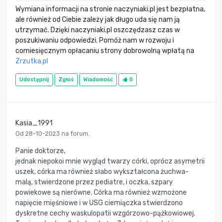
Wymiana informacji na stronie naczyniaki.pl jest bezpłatna,
ale również od Ciebie zależy jak długo uda się nam ją
utrzymać. Dzięki naczyniaki.pl oszczędzasz czas w
poszukiwaniu odpowiedzi. Pomóż nam w rozwoju i
comiesięcznym opłacaniu strony dobrowolną wpłatą na
Zrzutka.pl
Udostępnij
Zgłoś
Wiadomość
0
Kasia_1991
Od 28-10-2023 na forum.
Panie doktorze,
jednak niepokoi mnie wygląd twarzy córki, oprócz asymetrii
uszek, córka ma również słabo wykształcona żuchwa-
malą, stwierdzone przez pediatre, i oczka, szpary
powiekowe są nierówne. Córka ma również wzmożone
napięcie mięśniowe i w USG ciemiączka stwierdzono
dyskretne cechy waskulopatii wzgórzowo-pążkowiowej.