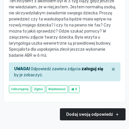
Ten incydent z alkoholem był w 3 tyg ciąży, gdyż jeszcze
nie wiedziałam, że w niej jestem. Jestem normalną osobą,
nie skrzywdzilabym świadomie swojego dziecka. Proszę
powiedzieć czy ta waskulopatia będzie miała wpływ na
rozwój mojego dziecka? I czy to na pewno nie fas? Czy
można to jakiś sprawdzić? Gdzie szukać pomocy? W
załączeniu zdjęcie twarzy dziecka. Była wizyta u
laryngologa uszka wewnetrzne są prawidłowej budowy.
Specjalista dla uspokojenia zlecił jeszcze wykonanie
badanie ABR w 6 mż.
×
UWAGA!
Odpowiedź zawiera zdjęcia
zaloguj się
by je zobaczyć.
Udostępnij
Zgłoś
Wiadomość
0
Dodaj swoją odpowiedź