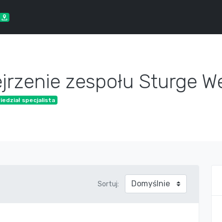
ejrzenie zespołu Sturge W
edział specjalista
Sortuj: