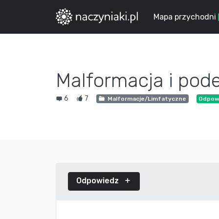
Mapa przychodni
Malformacja i pod
6
7
Malformacje/Limfatyczne
Odpowi
Odpowiedz