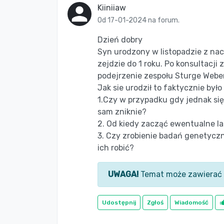
Kiiniiaw
Od 17-01-2024 na forum.
Dzień dobry
Syn urodzony w listopadzie z nac
zejdzie do 1 roku. Po konsultacji 
podejrzenie zespołu Sturge Webe
Jak sie urodził to faktycznie było
1.Czy w przypadku gdy jednak się 
sam zniknie?
2. Od kiedy zacząć ewentualne l
3. Czy zrobienie badań genetycz
ich robić?
UWAGA!
Temat może zawierać 
Udostępnij
Zgłoś
Wiadomość