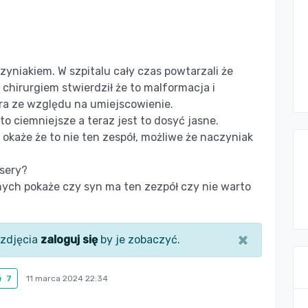
zyniakiem. W szpitalu cały czas powtarzali że
z chirurgiem stwierdził że to malformacja i
ra ze względu na umiejscowienie.
 to ciemniejsze a teraz jest to dosyć jasne.
okaże że to nie ten zespół, możliwe że naczyniak
asery?
nych pokaże czy syn ma ten zezpół czy nie warto
×
zdjęcia
zaloguj się
by je zobaczyć.
7
11 marca 2024 22:34