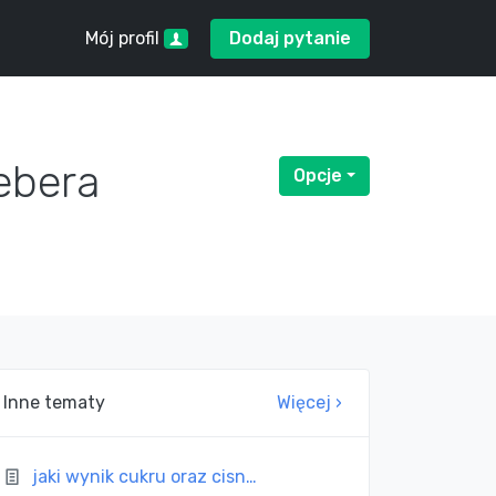
Mój profil
Dodaj pytanie
ebera
Opcje
Menu rozwijane
Inne tematy
Więcej ›
jaki wynik cukru oraz cisn…