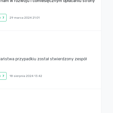
 nam w rozwoju i comiesięcznym opłacaniu strony
7
29 marca 2024 21:01
aństwa przypadkiu został stwierdzony zespół
7
18 sierpnia 2024 13:42