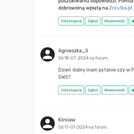
poszukiwaniu odpowiedzi. Pomóż
dobrowolną wpłatą na
Zrzutka.pl
Udostępnij
Zgłoś
Wiadomość
Agnieszka_S
Od 18-07-2024 na forum.
Dzień dobry mam pytanie czy w P
SWS?
Udostępnij
Zgłoś
Wiadomość
Kiiniiaw
Od 17-01-2024 na forum.