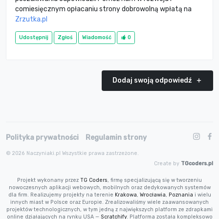
comiesięcznym opłacaniu strony dobrowolną wpłatą na
Zrzutka.pl
Udostępnij
Zgłoś
Wiadomość
0
Dodaj swoją odpowiedź
Polityka prywatności
Regulamin strony
© 2026 Naczyniaki.pl Wszystkie prawa zastrzeżone.
Create by
TGcoders.pl
Projekt wykonany przez
TG Coders
, firmę specjalizującą się w tworzeniu
nowoczesnych aplikacji webowych, mobilnych oraz dedykowanych systemów
dla firm. Realizujemy projekty na terenie
Krakowa
,
Wrocławia
,
Poznania
i wielu
innych miast w Polsce oraz Europie. Zrealizowaliśmy wiele zaawansowanych
projektów technologicznych, w tym jedną z największych platform ze zdrapkami
online działających na rynku USA —
Scratchify
. Platforma została kompleksowo