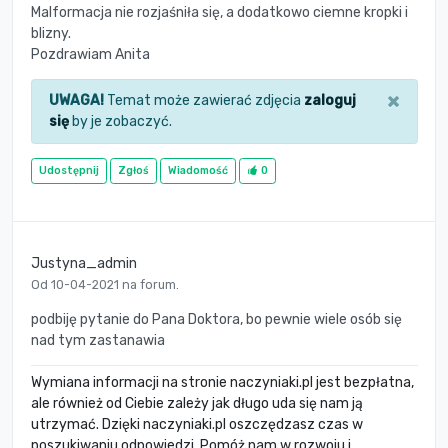
Malformacja nie rozjaśniła się, a dodatkowo ciemne kropki i
blizny.
Pozdrawiam Anita
×
UWAGA!
Temat może zawierać zdjęcia
zaloguj
się
by je zobaczyć.
Udostępnij
Zgłoś
Wiadomość
0
Justyna_admin
Od 10-04-2021 na forum.
podbiję pytanie do Pana Doktora, bo pewnie wiele osób się
nad tym zastanawia
Wymiana informacji na stronie naczyniaki.pl jest bezpłatna,
ale również od Ciebie zależy jak długo uda się nam ją
utrzymać. Dzięki naczyniaki.pl oszczędzasz czas w
poszukiwaniu odpowiedzi. Pomóż nam w rozwoju i