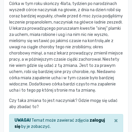
Córka w tym roku skończy 4lata, tydzien po narodzinach
wyszedł córce naczyniak na głowie, z dnia na dzień robil się
coraz bardziej wypukły, chwile przed 6 msc życia podjęliśmy
leczenie propanololem, naczyniak na główce ładnie zeszedł.
U lekarza prowadzącego poruszałam kwestie "sinej" plamki
za uchem, miała robione i usg i na nim nic nie wyszło,
mieliśmy się wstawić po jakimś czasie na kontrolę,ale z
uwagi na ciągle choroby tego nie zrobiliśmy, okres
chorobowy minął, a nasz lekarz prowadzący zmienil miejsce
pracy, a w późniejszym czasie ciężki zachorował. Niestety
nie wiem gdzie się udać z tą zmiana. Jest to za prawym
uchem, robi się bardziej sine przy chorobie, np. Niedawno
córka miała zapalenie ucha i w tym czasie było bardziej
widoczne. Dodatkowo córka bardzi często ma zapalenie
ucha i to tego pp której stronie ma ta zmianę.
Czy taka zmiana to jest naczyniak? Gdzie mogę się udać
aby zbadać to?
×
UWAGA!
Temat może zawierać zdjęcia
zaloguj
się
by je zobaczyć.