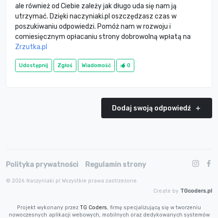
ale również od Ciebie zależy jak długo uda się nam ją
utrzymać. Dzięki naczyniaki.pl oszczędzasz czas w
poszukiwaniu odpowiedzi. Pomóż nam w rozwoju i
comiesięcznym opłacaniu strony dobrowolną wpłatą na
Zrzutka.pl
Udostępnij
Zgłoś
Wiadomość
0
Dodaj swoją odpowiedź
Polityka prywatności
Regulamin strony
© 2026 Naczyniaki.pl Wszystkie prawa zastrzeżone.
Create by
TGcoders.pl
Projekt wykonany przez
TG Coders
, firmę specjalizującą się w tworzeniu
nowoczesnych aplikacji webowych, mobilnych oraz dedykowanych systemów