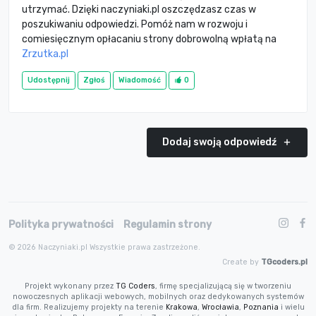
utrzymać. Dzięki naczyniaki.pl oszczędzasz czas w
poszukiwaniu odpowiedzi. Pomóż nam w rozwoju i
comiesięcznym opłacaniu strony dobrowolną wpłatą na
Zrzutka.pl
Udostępnij
Zgłoś
Wiadomość
0
Dodaj swoją odpowiedź
Polityka prywatności
Regulamin strony
© 2026 Naczyniaki.pl Wszystkie prawa zastrzeżone.
Create by
TGcoders.pl
Projekt wykonany przez
TG Coders
, firmę specjalizującą się w tworzeniu
nowoczesnych aplikacji webowych, mobilnych oraz dedykowanych systemów
dla firm. Realizujemy projekty na terenie
Krakowa
,
Wrocławia
,
Poznania
i wielu