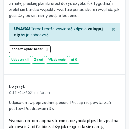
z małej płaskiej plamki urosł dosyć szybko (ok tygodnia) i
zrobił się bardzo wypukły, wystaje ponad skórę i wygląda jak
guz. Czy powinniśmy podjąć leczenie?
×
UWAGA!
Temat może zawierać zdjęcia
zaloguj
się
by je zobaczyć.
Zobacz wyniki badań
Udostępnij
Zgłoś
Wiadomość
0
Dwyrzyk
Od 11-04-2021 na forum.
Odpisałem w poprzednim poście. Proszę nie powtarzać
postów. Pozdrawiam DW
Wymiana informacji na stronie naczyniaki.pl jest bezpłatna,
ale również od Ciebie zależy jak długo uda się nam ją