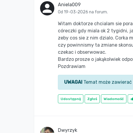
Aniela009
Od 19-03-2026 na forum.
Witam doktorze chcialam sie porad
córeczki gdy miala ok 2 tygidni, j
zeby cos sie z nim dzialo. Corka 
czy powinnismy ta zmiane skonsu
czekac i obserwowac.
Bardzo prosze o jakąkolwiek odp
Pozdrawiam
UWAGA!
Temat może zawierać 
Udostępnij
Zgłoś
Wiadomość
Dwyrzyk