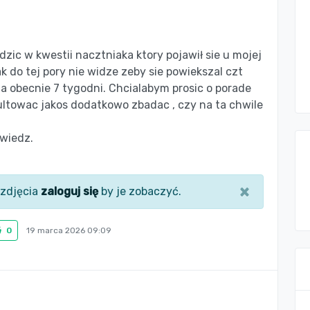
zic w kwestii nacztniaka ktory pojawił sie u mojej
ak do tej pory nie widze zeby sie powiekszal czt
ma obecnie 7 tygodni. Chcialabym prosic o porade
ltowac jakos dodatkowo zbadac , czy na ta chwile
owiedz.
×
zdjęcia
zaloguj się
by je zobaczyć.
0
19 marca 2026 09:09