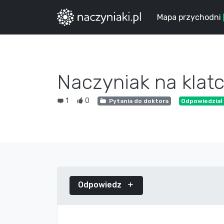
Mapa przychodni
Naczyniak na klatc
1
0
Pytania do doktora
Odpowiedział 
Odpowiedz