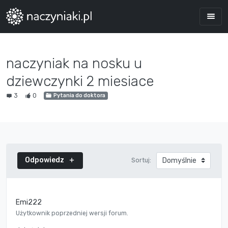
naczyniak na nosku u
dziewczynki 2 miesiace
3
0
Pytania do doktora
Odpowiedz
Sortuj:
Emi222
Użytkownik poprzedniej wersji forum.