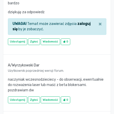
bardzo
dziękuję za odpowiedż
×
UWAGA!
Temat może zawierać zdjęcia
zaloguj
się
by je zobaczyć.
Udostępnij
Zgłoś
Wiadomość
0
A/Wyrzykowski Dar
Użytkownik poprzedniej wersji forum.
naczyniak wczesnodzieciecy - do obserwacji, ewentualnie
do rozważenia laser lub maść z beta blokersami.
pozdrawiam dw
Udostępnij
Zgłoś
Wiadomość
0