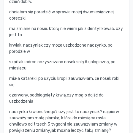
dzień dobry,
chciałam się poradzić w sprawie mojej dwumiesięcznej
córeczki.
ma zmiane na nosie, którą nie wiem jak zidentyfikować. czy
jest to
krwiak, naczyniak czy może uszkodzone naczynko. po
porodzie w
szpitalu córce oczyszczano nosek solą fizjologiczną, po
miesiącu
miała katarek i po użyciu kropli zauważyłam, że nosek robi
się
czerwony, podbiegnięty krwią.czy mogło dojść do
uszkodzenia
naczynka krwionośnego? czy jest to naczyniak? najpierw
zauważyłam małą plamkę, która do miesiąca rosła,
chwilowo od trzech 3 tygodni nie zauważyłam zmiany w
powiększeniu zmiany.jak można leczyć taką zmianę?