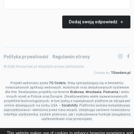
Dodaj swoją odpowiedź
Polityka prywatności
Regulamin strony
© 2026 Naczyniaki.pl Wszystkie prawa zastrzeżone.
Create by
TGcoders.pl
Projekt wykonany przez
TG Coders
, firmę specjalizującą się w tworzeniu
nowoczesnych aplikacji webowych, mobilnych oraz dedykowanych systemów
dla firm. Realizujemy projekty na terenie
Krakowa
,
Wrocławia
,
Poznania
i wielu
innych miast w Polsce oraz Europie. Zrealizowaliśmy wiele zaawansowanych
projektów technologicznych, w tym jedną z największych platform ze zdrapkami
online działających na rynku USA —
Scratchify
. Platforma została kompleksowo
zaprojektowana i wdrożona przez nasz zespół, obejmując zarówno nowoczesny
interfejs użytkownika, system płatności, jak i rozbudowane funkcje zarządzania
użytkownikami oraz promocjami.
This website makes use of cookies to enhance browsing experience and