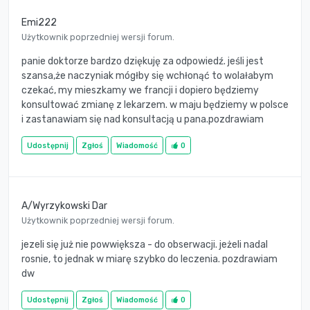
Emi222
Użytkownik poprzedniej wersji forum.
panie doktorze bardzo dziękuję za odpowiedź. jeśli jest
szansa,że naczyniak mógłby się wchłonąć to wolałabym
czekać, my mieszkamy we francji i dopiero będziemy
konsultować zmianę z lekarzem. w maju będziemy w polsce
i zastanawiam się nad konsultacją u pana.pozdrawiam
Udostępnij
Zgłoś
Wiadomość
0
A/Wyrzykowski Dar
Użytkownik poprzedniej wersji forum.
jezeli się już nie powwiększa - do obserwacji. jeżeli nadal
rosnie, to jednak w miarę szybko do leczenia. pozdrawiam
dw
Udostępnij
Zgłoś
Wiadomość
0