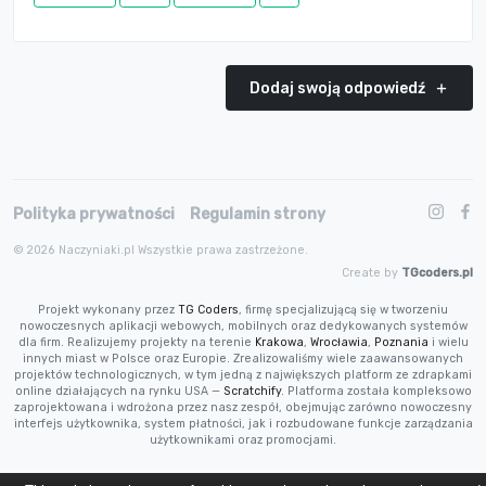
Dodaj swoją odpowiedź
Polityka prywatności
Regulamin strony
© 2026 Naczyniaki.pl Wszystkie prawa zastrzeżone.
Create by
TGcoders.pl
Projekt wykonany przez
TG Coders
, firmę specjalizującą się w tworzeniu
nowoczesnych aplikacji webowych, mobilnych oraz dedykowanych systemów
dla firm. Realizujemy projekty na terenie
Krakowa
,
Wrocławia
,
Poznania
i wielu
innych miast w Polsce oraz Europie. Zrealizowaliśmy wiele zaawansowanych
projektów technologicznych, w tym jedną z największych platform ze zdrapkami
online działających na rynku USA —
Scratchify
. Platforma została kompleksowo
zaprojektowana i wdrożona przez nasz zespół, obejmując zarówno nowoczesny
interfejs użytkownika, system płatności, jak i rozbudowane funkcje zarządzania
użytkownikami oraz promocjami.