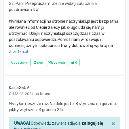
Sz. Pani; Przepraszam, ale nie widzę załącznika.
pozdrawiam DW
Wymiana informacji na stronie naczyniaki.pl jest bezpłatna,
ale również od Ciebie zależy jak długo uda się nam ją
utrzymać. Dzięki naczyniaki.pl oszczędzasz czas w
poszukiwaniu odpowiedzi. Pomóż nam w rozwoju i
comiesięcznym opłacaniu strony dobrowolną wpłatą na
Zrzutka.pl
Udostępnij
Zgłoś
Wiadomość
0
Kasia2309
Od 12-12-2024 na forum.
Wysyłam jeszcze raz. Na dole jest z 8 stycznia na górze to
jakby większe z 3 grudnia 24r.
×
UWAGA!
Odpowiedź zawiera zdjęcia
zaloguj się