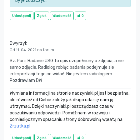
by je zobaczyć.
Udostępnij
Zgłoś
Wiadomość
0
Dwyrzyk
Od 11-04-2021 na forum.
Sz. Pani; Badanie USG to opis uzupełniony o zdjęcia, a nie
samo zdjęcie. Radiolog robiąc badania podejmuje sie
interpretacji tego co widać. Nie jestem radiologiem.
Pozdrawiam DW
Wymiana informacji na stronie naczyniaki.pl jest bezpłatna,
ale również od Ciebie zależy jak długo uda się nam ją
utrzymać. Dzięki naczyniaki.pl oszczędzasz czas w
poszukiwaniu odpowiedzi. Pomóż nam w rozwoju i
comiesięcznym opłacaniu strony dobrowolną wpłatą na
Zrzutka.pl
Udostępnij
Zgłoś
Wiadomość
0