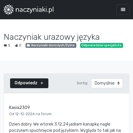
Naczyniak urazowy języka
5
0
Naczyniaki dorosłych/Żylne
Odpowiedział specjalista
Odpowiedz
Sortuj:
Kasia2309
Od 12-12-2024 na forum.
Dzien dobry. We wtorek 3.12.24 jadłam kanapkę nagle
poczułam spuchnięcie pod językiem. Wygląda to tak jak na