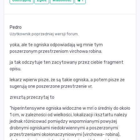
Udostępnij
Zgłoś
Wiadomość
1
Pedro
Użytkownik poprzedniej wersji forum.
yoka, ale te ogniska odpowiadają wg mnie tym
poszerzonym przestrzeniom virchowa robina.
ja tak odczytuje ten zacytowany przez ciebie fragment
opisu.
lekarz wpierw pisze, że są takie ogniska, a potem pisze że
sugerują one poszerzone przestrzenie vr.
zresztą przeczytaj to
"hiperintensywne ogniska widoczne w mri o średniy do około
1 cm, w zależności od wielkości, lokalizacji i kształtu należy
jednak różnicować pomiędzy wspomnianymi powyżej
drobnymi ogniskami niedokrwiennymi a poszerzonymi
przestrzeniami okołonaczyniowymi (virchowa- robina),