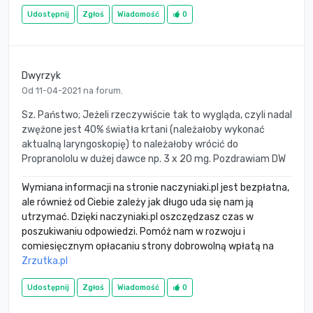
Udostępnij
Zgłoś
Wiadomość
0
Dwyrzyk
Od 11-04-2021 na forum.
Sz. Państwo; Jeżeli rzeczywiście tak to wygląda, czyli nadal
zwężone jest 40% światła krtani (należałoby wykonać
aktualną laryngoskopię) to należałoby wrócić do
Propranololu w dużej dawce np. 3 x 20 mg. Pozdrawiam DW
Wymiana informacji na stronie naczyniaki.pl jest bezpłatna,
ale również od Ciebie zależy jak długo uda się nam ją
utrzymać. Dzięki naczyniaki.pl oszczędzasz czas w
poszukiwaniu odpowiedzi. Pomóż nam w rozwoju i
comiesięcznym opłacaniu strony dobrowolną wpłatą na
Zrzutka.pl
Udostępnij
Zgłoś
Wiadomość
0