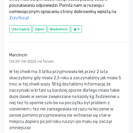
poszukiwaniu odpowiedzi. Pomóż nam w rozwoju i
comiesięcznym opłacaniu strony dobrowolną wpłatą na
Zrzutka.pl
Udostępnij
Zgłoś
Wiadomość
0
Marcincin
Od 29-06-2025 na forum.
W tej chwili ma 3 latka przyjmowała lek przez 2 lata
skaczylismy gdy miała 2,5 roku a zaczynaliśmy jak miała 5
msc w tej chwili waży 18 kg dostaliśmy informację że
naczyniaki w krtani są bardziej oporne dlatego miała takie
duże dawki w sensie zwiększane na każdy kg 3xdziennie u
niej też to opornie szło bo na początku był problem z
ciśnieniem i tez nie zareagowała od razu na leczenie w
sensie pomimo przyjmowania nie wchłaniał się stał w
miejscu dopiero po pół roku ruszył i po mału się zaczął
zmniejszać