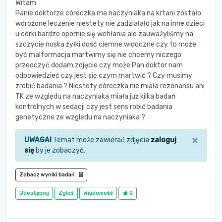
Witam
Panie doktorze córeczka ma naczyniaka na krtani zostało
wdrożone leczenie niestety nie zadziałało jak na inne dzieci
u córki bardzo opornie się wchłania ale zauważyliśmy na
szczycie noska żyłki dość ciemne widoczne czy to może
być malformacja martwimy się nie chcemy niczego
przeoczyć dodam zdjęcie czy może Pan doktor nam
odpowiedzieć czy jest się czym martwić ? Czy musimy
zrobić badania ? Niestety córeczka nie miała rezonansu ani
TK ze względu na naczyniaka miała już kilka badań
kontrolnych w sedacji czy jest sens robić badania
genetyczne ze wzgledu na naczyniaka ?
×
UWAGA!
Temat może zawierać zdjęcia
zaloguj
się
by je zobaczyć.
Zobacz wyniki badań
Udostępnij
Zgłoś
Wiadomość
0