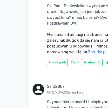
Sz. Pani; To niewielka zwyżka po
urazu. Najważniejsze jest jak za
uwypuklona? mniej bolesna? Być m
Pozdrawiam DW
Wymiana informacji na stronie nac
zależy jak długo uda się nam ją 
poszukiwaniu odpowiedzi. Pomóż
dobrowolną wpłatą na
Zrzutka.pl
Udostępnij
Zgłoś
Wiadomość
Sara2807
Od 27-01-2026 na forum.
Szymon bierze acard i ticlopidyn
ticlopidyne. Urazy ma co chwila b