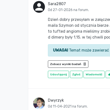
Sara2807
Od 27-01-2026 na forum.
Dzień dobry przesyłam w załączen
maila Szymon od stycznia bierze 
to tufted angioma mieliśmy zrobi
d dimery były 1.15. w tej chwili po
UWAGA!
Temat może zawierać 
Zobacz wyniki badań
Udostępnij
Zgłoś
Wiadomość
Dwyrzyk
Od 11-04-2021 na forum.