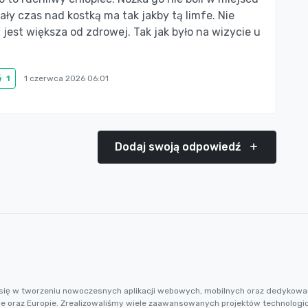
ały czas nad kostką ma tak jakby tą Iimfe. Nie
 jest większa od zdrowej. Tak jak było na wizycie u
1
1 czerwca 2026 06:01
Dodaj swoją odpowiedź
cą się w tworzeniu nowoczesnych aplikacji webowych, mobilnych oraz dedykowa
ce oraz Europie. Zrealizowaliśmy wiele zaawansowanych projektów technologi