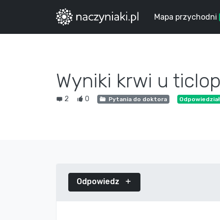
Mapa przychodni
Wyniki krwi u ticlo
2
0
Pytania do doktora
Odpowiedział
Odpowiedz