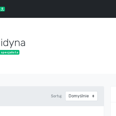
pidyna
 specjalista
Sortuj: