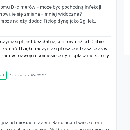
ziomu D-dimerów - może byc pochodną infekcji,
chowuje się zmiana - mniej widoczna?
oże należy dodać Ticlopidynę jako 2gi lek...
zyniaki.pl jest bezpłatna, ale również od Ciebie
utrzymać. Dzięki naczyniaki.pl oszczędzasz czas w
 nam w rozwoju i comiesięcznym opłacaniu strony
1
1 czerwca 2026 02:27
e już od miesiąca razem. Rano acard wieczorem
o to ruchliwy chłopiec. Nóżka go nie boli w miejscu