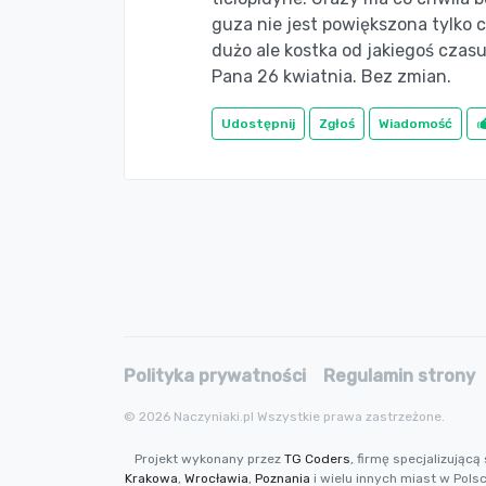
guza nie jest powiększona tylko c
dużo ale kostka od jakiegoś czasu
Pana 26 kwiatnia. Bez zmian.
Udostępnij
Zgłoś
Wiadomość
Polityka prywatności
Regulamin strony
© 2026 Naczyniaki.pl Wszystkie prawa zastrzeżone.
Projekt wykonany przez
TG Coders
, firmę specjalizują
Krakowa
,
Wrocławia
,
Poznania
i wielu innych miast w Pols