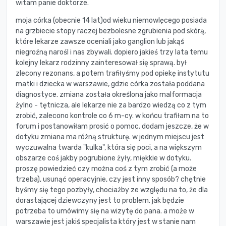
witam panie doktorze.
moja córka (obecnie 14 lat)od wieku niemowlęcego posiada
na grzbiecie stopy raczej bezbolesne zgrubienia pod skórą,
które lekarze zawsze oceniali jako ganglion lub jakąś
niegroźną narośl i nas zbywali. dopiero jakieś trzy lata temu
kolejny lekarz rodzinny zainteresował się sprawą. był
zlecony rezonans, a potem trafiłyśmy pod opiekę instytutu
matki i dziecka w warszawie, gdzie córka została poddana
diagnostyce. zmiana została określona jako malformacja
żylno - tętnicza, ale lekarze nie za bardzo wiedzą co z tym
zrobić, zalecono kontrole co 6 m-cy. w końcu trafiłam na to
forum i postanowiłam prosić o pomoc. dodam jeszcze, że w
dotyku zmiana ma różną strukturę. w jednym miejscu jest
wyczuwalna twarda "kulka", która się poci, a na większym
obszarze coś jakby pogrubione żyły, miękkie w dotyku.
proszę powiedzieć czy można coś z tym zrobić (a może
trzeba), usunąć operacyjnie, czy jest inny sposób? chętnie
byśmy się tego pozbyły, chociażby ze względu na to, że dla
dorastającej dziewczyny jest to problem. jak będzie
potrzeba to umówimy się na wizytę do pana. a może w
warszawie jest jakiś specjalista który jest w stanie nam