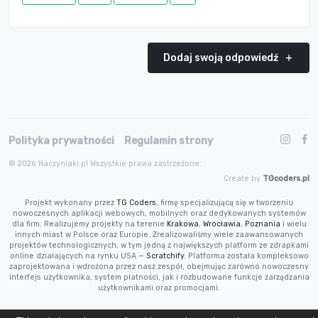
Dodaj swoją odpowiedź
Polityka prywatności
Regulamin strony
© 2026 Naczyniaki.pl Wszystkie prawa zastrzeżone.
Create by
TGcoders.pl
Projekt wykonany przez
TG Coders
, firmę specjalizującą się w tworzeniu
nowoczesnych aplikacji webowych, mobilnych oraz dedykowanych systemów
dla firm. Realizujemy projekty na terenie
Krakowa
,
Wrocławia
,
Poznania
i wielu
innych miast w Polsce oraz Europie. Zrealizowaliśmy wiele zaawansowanych
projektów technologicznych, w tym jedną z największych platform ze zdrapkami
online działających na rynku USA —
Scratchify
. Platforma została kompleksowo
zaprojektowana i wdrożona przez nasz zespół, obejmując zarówno nowoczesny
interfejs użytkownika, system płatności, jak i rozbudowane funkcje zarządzania
użytkownikami oraz promocjami.