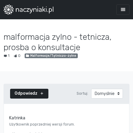
malformacja zylno - tetnicza,
prosba o konsultacje
1
0
Malformacje/Tętniczo-żylne
Odpowiedz
Sortuj:
Katrinka
Użytkownik poprzedniej wersji forum.