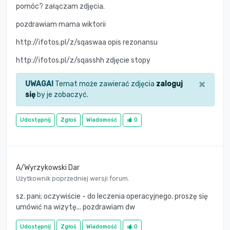
pomóc? załączam zdjęcia.
pozdrawiam mama wiktorii
http://ifotos.pl/z/sqaswaa opis rezonansu
http://ifotos.pl/z/sqasshh zdjęcie stopy
×
UWAGA!
Temat może zawierać zdjęcia
zaloguj
się
by je zobaczyć.
Udostępnij
Zgłoś
Wiadomość
0
A/Wyrzykowski Dar
Użytkownik poprzedniej wersji forum.
sz. pani; oczywiście - do leczenia operacyjnego. proszę się
umówić na wizytę... pozdrawiam dw
Udostępnij
Zgłoś
Wiadomość
0