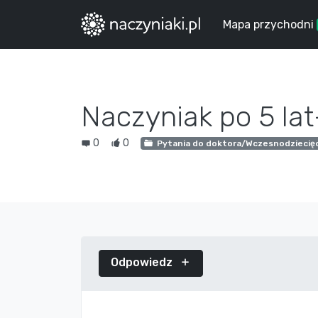
Mapa przychodni
Naczyniak po 5 lat
0
0
Pytania do doktora/Wczesnodziecię
Odpowiedz