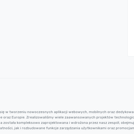
cą się w tworzeniu nowoczesnych aplikacji webowych, mobilnych oraz dedykowa
ce oraz Europie. Zrealizowaliśmy wiele zaawansowanych projektów technologi
ma została kompleksowo zaprojektowana i wdrożona przez nasz zespół, obejm
łatności, jak i rozbudowane funkcje zarządzania użytkownikami oraz promocjam