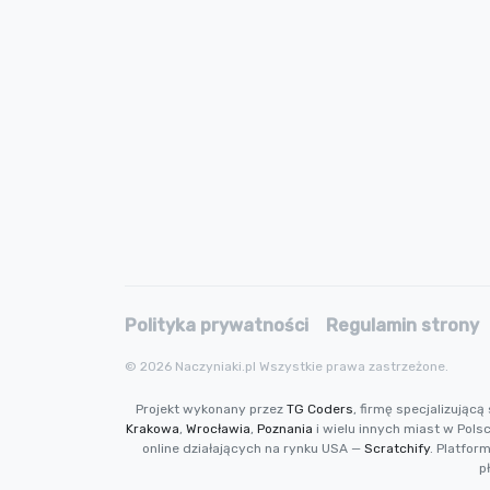
Polityka prywatności
Regulamin strony
© 2026 Naczyniaki.pl Wszystkie prawa zastrzeżone.
Projekt wykonany przez
TG Coders
, firmę specjalizują
Krakowa
,
Wrocławia
,
Poznania
i wielu innych miast w Pols
online działających na rynku USA —
Scratchify
. Platfor
p