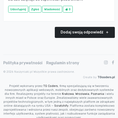
Udostępnij
Zgłoś
Wiadomość
0
Dodaj swoją odpowiedź
Polityka prywatności
Regulamin strony
© 2026 Naczyniaki.pl Wszystkie prawa zastrzeżone.
Create by
TGcoders.pl
Projekt wykonany przez
TG Coders
, firmę specjalizującą się w tworzeniu
nowoczesnych aplikacji webowych, mobilnych oraz dedykowanych systemów
dla firm. Realizujemy projekty na terenie
Krakowa
,
Wrocławia
,
Poznania
i wielu
innych miast w Polsce oraz Europie. Zrealizowaliśmy wiele zaawansowanych
projektów technologicznych, w tym jedną z największych platform ze zdrapkami
online działających na rynku USA —
Scratchify
. Platforma została kompleksowo
zaprojektowana i wdrożona przez nasz zespół, obejmując zarówno nowoczesny
interfejs użytkownika, system płatności, jak i rozbudowane funkcje zarządzania
użytkownikami oraz promocjami.