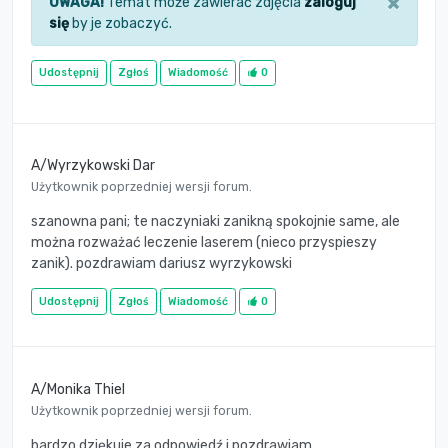
×
UWAGA!
Temat może zawierać zdjęcia
zaloguj
się
by je zobaczyć.
Udostępnij
Zgłoś
Wiadomość
0
A/Wyrzykowski Dar
Użytkownik poprzedniej wersji forum.
szanowna pani; te naczyniaki zanikną spokojnie same, ale
można rozważać leczenie laserem (nieco przyspieszy
zanik). pozdrawiam dariusz wyrzykowski
Udostępnij
Zgłoś
Wiadomość
0
A/Monika Thiel
Użytkownik poprzedniej wersji forum.
bardzo dziękuje za odpowiedź i pozdrawiam.