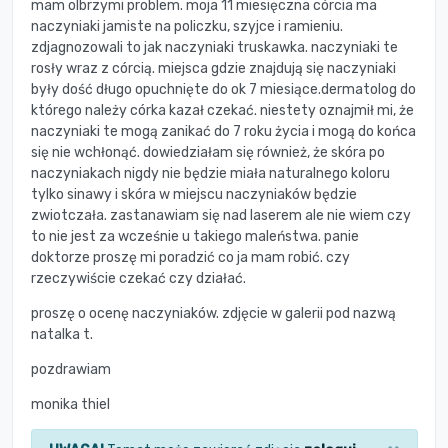
mam olbrzymi problem. moja 11 miesięczna córcia ma
naczyniaki jamiste na policzku, szyjce i ramieniu.
zdjagnozowali to jak naczyniaki truskawka. naczyniaki te
rosły wraz z córcią. miejsca gdzie znajdują się naczyniaki
były dość długo opuchnięte do ok 7 miesiące.dermatolog do
którego należy córka kazał czekać. niestety oznajmił mi, że
naczyniaki te mogą zanikać do 7 roku życia i mogą do końca
się nie wchłonąć. dowiedziałam się również, że skóra po
naczyniakach nigdy nie będzie miała naturalnego koloru
tylko sinawy i skóra w miejscu naczyniaków będzie
zwiotczała. zastanawiam się nad laserem ale nie wiem czy
to nie jest za wcześnie u takiego maleństwa. panie
doktorze proszę mi poradzić co ja mam robić. czy
rzeczywiście czekać czy działać.
proszę o ocenę naczyniaków. zdjęcie w galerii pod nazwą
natalka t.
pozdrawiam
monika thiel