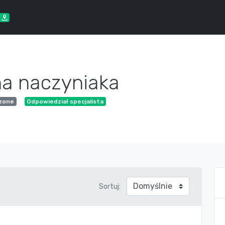
na naczyniaka
dzone
Odpowiedział specjalista
Sortuj: