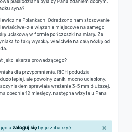
owa płaskodziana była by Pana zdaniem dobrym,
adku syna?
wlewicz na Polankach. Odradzono nam stosowanie
niewłaściwe-złe wiązanie miejscowe na samego
kę uciskową w formie pończoszki na miarę. Ze
niaka to taką wysoką, właściwie na całą nóżkę od
da.
at jako lekarza prowadzącego?
yniaka dla przypomnienia, RICH podudzia
 dużo lepiej, ale powolny zanik, mocno ucieplony,
 naczyniakiem sprawiała wrażenie 3-5 mm dłuższej,
 ma obecnie 12 miesięcy, następna wizyta u Pana
×
jęcia
zaloguj się
by je zobaczyć.