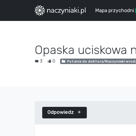
Mapa przychodni
Opaska uciskowa 
3
0
Pytania do doktora/Naczyniaki wro
Odpowiedz