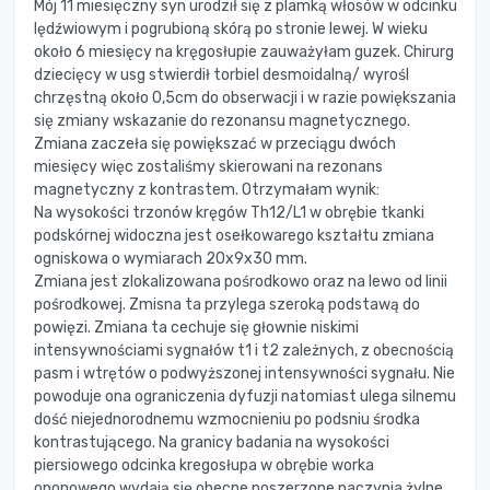
Mój 11 miesięczny syn urodził się z plamką włosów w odcinku
lędźwiowym i pogrubioną skórą po stronie lewej. W wieku
około 6 miesięcy na kręgosłupie zauważyłam guzek. Chirurg
dziecięcy w usg stwierdił torbiel desmoidalną/ wyrośl
chrzęstną około 0,5cm do obserwacji i w razie powiększania
się zmiany wskazanie do rezonansu magnetycznego.
Zmiana zaczeła się powiększać w przeciągu dwóch
miesięcy więc zostaliśmy skierowani na rezonans
magnetyczny z kontrastem. Otrzymałam wynik:
Na wysokości trzonów kręgów Th12/L1 w obrębie tkanki
podskórnej widoczna jest osełkowarego kształtu zmiana
ogniskowa o wymiarach 20x9x30 mm.
Zmiana jest zlokalizowana pośrodkowo oraz na lewo od linii
pośrodkowej. Zmisna ta przylega szeroką podstawą do
powięzi. Zmiana ta cechuje się głownie niskimi
intensywnościami sygnałów t1 i t2 zależnych, z obecnością
pasm i wtrętów o podwyższonej intensywności sygnału. Nie
powoduje ona ograniczenia dyfuzji natomiast ulega silnemu
dość niejednorodnemu wzmocnieniu po podsniu środka
kontrastującego. Na granicy badania na wysokości
piersiowego odcinka kregosłupa w obrębie worka
oponowego wydają się obecne poszerzone naczynia żylne.