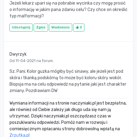
Jeżeli lekarz uparł się na pobrabie wycinka czy mogę prosić
o informację w jakim pana zdaniu celu? Czy chce on określić
typ malformacji?
Udostępnij
Zgłoś
Wiadomość
0
Dwyrzyk
Od 11-04-2021 na forum.
Sz. Pani; Kolor guzka mógłby być sinawy, ale jeżeli jest pod
skóra i tkanką podskórną to może być koloru skóry wokół.
Biopsja ma na celu odpowiedź na pytanie jaki jest charakter
zmiany. Pozdrawiam DW
Wymiana informacji na stronie naczyniaki.pl jest bezpłatna,
ale również od Ciebie zależy jak długo uda się nam ją
utrzymać. Dzięki naczyniaki.pl oszczędzasz czas w
poszukiwaniu odpowiedzi. Pomóż nam w rozwoju i
comiesięcznym opłacaniu strony dobrowolną wpłatą na
Zrzutka.pl