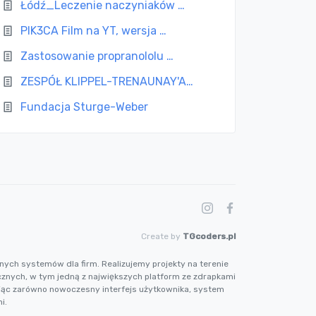
Łódź_Leczenie naczyniaków …
PIK3CA Film na YT, wersja …
Zastosowanie propranololu …
ZESPÓŁ KLIPPEL-TRENAUNAY'A…
Fundacja Sturge-Weber
Create by
TGcoders.pl
nych systemów dla firm. Realizujemy projekty na terenie
cznych, w tym jedną z największych platform ze zdrapkami
ując zarówno nowoczesny interfejs użytkownika, system
i.