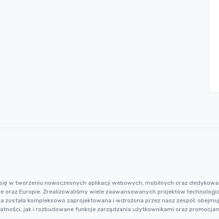
cą się w tworzeniu nowoczesnych aplikacji webowych, mobilnych oraz dedykowa
ce oraz Europie. Zrealizowaliśmy wiele zaawansowanych projektów technologi
ma została kompleksowo zaprojektowana i wdrożona przez nasz zespół, obejm
łatności, jak i rozbudowane funkcje zarządzania użytkownikami oraz promocjam