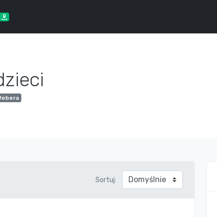
zieci
Webera
Sortuj: