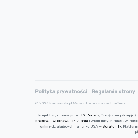
Polityka prywatności
Regulamin strony
© 2026 Naczyniaki.pl Wszystkie prawa zastrzeżone.
Projekt wykonany przez
TG Coders
, firmę specjalizują
Krakowa
,
Wrocławia
,
Poznania
i wielu innych miast w Pols
online działających na rynku USA —
Scratchify
. Platfor
p