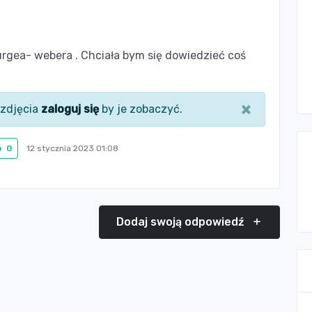
rgea- webera . Chciała bym się dowiedzieć coś
×
zdjęcia
zaloguj się
by je zobaczyć.
0
12 stycznia 2023 01:08
Dodaj swoją odpowiedź