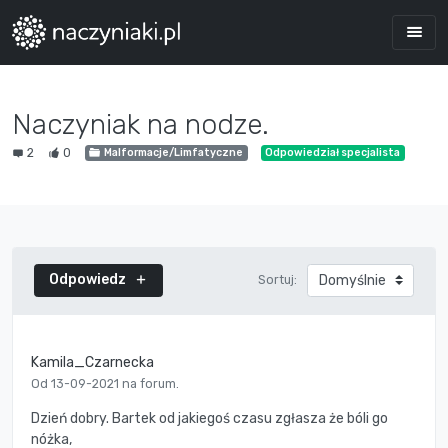
Naczyniak na nodze.
2
0
Malformacje/Limfatyczne
Odpowiedział specjalista
Odpowiedz
Sortuj:
Kamila_Czarnecka
Od 13-09-2021 na forum.
Dzień dobry. Bartek od jakiegoś czasu zgłasza że bóli go
nóżka,