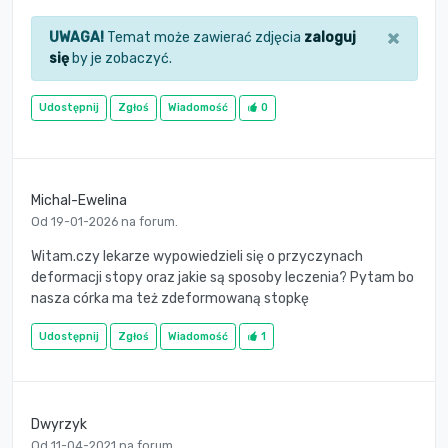
×
UWAGA!
Temat może zawierać zdjęcia
zaloguj
się
by je zobaczyć.
Udostępnij
Zgłoś
Wiadomość
0
Michal-Ewelina
Od 19-01-2026 na forum.
Witam.czy lekarze wypowiedzieli się o przyczynach
deformacji stopy oraz jakie są sposoby leczenia? Pytam bo
nasza córka ma też zdeformowaną stopkę
Udostępnij
Zgłoś
Wiadomość
1
Dwyrzyk
Od 11-04-2021 na forum.