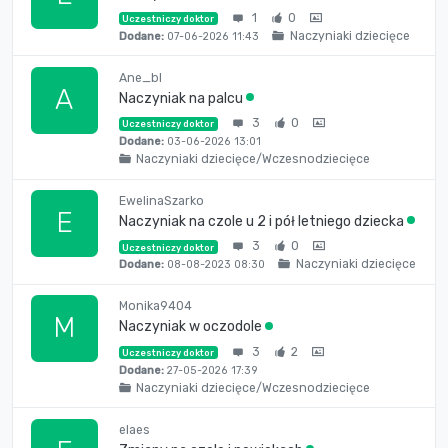
1
0
Uczestniczy doktor
Naczyniaki dziecięce
Dodane:
07-06-2026 11:43
Ane_bl
A
Naczyniak na palcu
3
0
Uczestniczy doktor
Dodane:
03-06-2026 13:01
Naczyniaki dziecięce/Wczesnodziecięce
EwelinaSzarko
E
Naczyniak na czole u 2 i pół letniego dziecka
3
0
Uczestniczy doktor
Naczyniaki dziecięce
Dodane:
08-08-2023 08:30
Monika9404
M
Naczyniak w oczodole
3
2
Uczestniczy doktor
Dodane:
27-05-2026 17:39
Naczyniaki dziecięce/Wczesnodziecięce
elaes