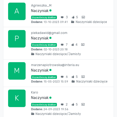
Agnieszka_M
A
Naczyniak
3
5
Uczestniczy doktor
Naczyniaki dziecięce
Dodane:
13-10-2023 09:41
piekadawid@gmail.com
P
Naczyniak
7
4
Uczestniczy doktor
Dodane:
02-10-2023 20:18
Naczyniaki dziecięce/Jamisty
marzenapiotrowska@interia.eu
M
Naczyniak
6
5
Uczestniczy doktor
Naczyniaki dziecięce
Dodane:
15-05-2023 15:59
Karo
K
Naczyniak
2
5
Uczestniczy doktor
Dodane:
24-09-2023 19:56
Naczyniaki dziecięce/Jamisty