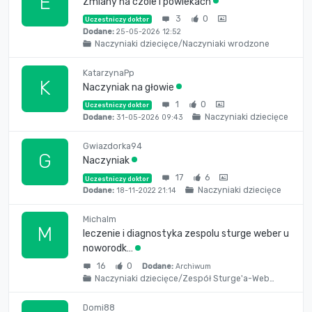
E
Zmiany na czole i powiekach
3
0
Uczestniczy doktor
Dodane:
25-05-2026 12:52
Naczyniaki dziecięce/Naczyniaki wrodzone
KatarzynaPp
K
Naczyniak na głowie
1
0
Uczestniczy doktor
Naczyniaki dziecięce
Dodane:
31-05-2026 09:43
Gwiazdorka94
G
Naczyniak
17
6
Uczestniczy doktor
Naczyniaki dziecięce
Dodane:
18-11-2022 21:14
Michalm
M
leczenie i diagnostyka zespolu sturge weber u
noworodk…
16
0
Dodane:
Archiwum
Naczyniaki dziecięce/Zespół Sturge'a-Web…
Domi88