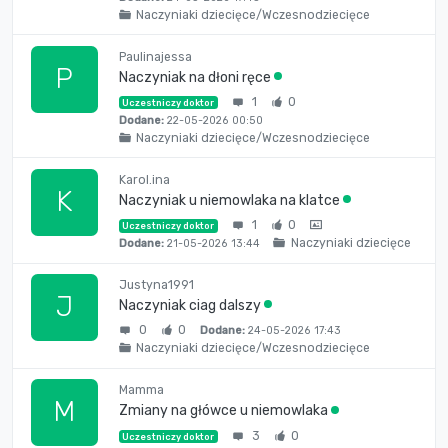
Naczyniaki dziecięce/Wczesnodziecięce
Paulinajessa
P
Naczyniak na dłoni ręce
1
0
Uczestniczy doktor
Dodane:
22-05-2026 00:50
Naczyniaki dziecięce/Wczesnodziecięce
Karol.ina
K
Naczyniak u niemowlaka na klatce
1
0
Uczestniczy doktor
Naczyniaki dziecięce
Dodane:
21-05-2026 13:44
Justyna1991
J
Naczyniak ciag dalszy
0
0
Dodane:
24-05-2026 17:43
Naczyniaki dziecięce/Wczesnodziecięce
Mamma
M
Zmiany na główce u niemowlaka
3
0
Uczestniczy doktor