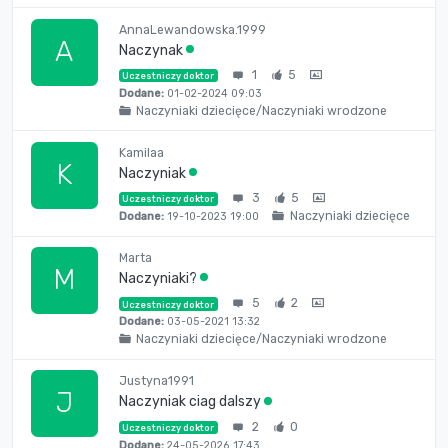
AnnaLewandowska.1999
A
Naczynak
1
5
Uczestniczy doktor
Dodane:
01-02-2024 09:03
Naczyniaki dziecięce/Naczyniaki wrodzone
Kamilaa
K
Naczyniak
3
5
Uczestniczy doktor
Naczyniaki dziecięce
Dodane:
19-10-2023 19:00
Marta
M
Naczyniaki?
5
2
Uczestniczy doktor
Dodane:
03-05-2021 13:32
Naczyniaki dziecięce/Naczyniaki wrodzone
Justyna1991
J
Naczyniak ciag dalszy
2
0
Uczestniczy doktor
Dodane:
24-05-2026 17:43