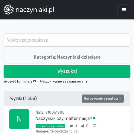
Kategoria: Naczyniaki dziecięce
Wyszukaj
Wyczyść formularz
Wyszukiwanie zaawansowane
Wyniki (1 508)
Sortowanie tematów
Natalia18061988
N
Naczyniak czy malformacja?
1
0
Uczestniczy doktor
Dodane:
12-06-2026 15:06