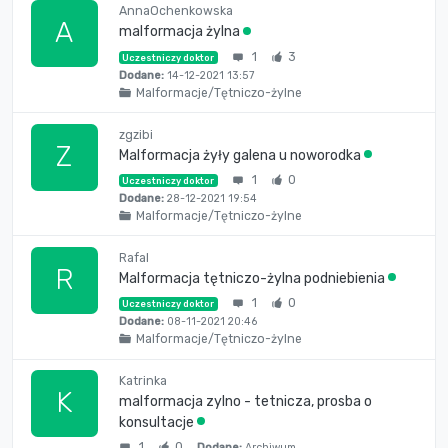
AnnaOchenkowska
A
malformacja żylna
1
3
Uczestniczy doktor
Dodane:
14-12-2021 13:57
Malformacje/Tętniczo-żylne
zgzibi
Z
Malformacja żyły galena u noworodka
1
0
Uczestniczy doktor
Dodane:
28-12-2021 19:54
Malformacje/Tętniczo-żylne
Rafal
R
Malformacja tętniczo-żylna podniebienia
1
0
Uczestniczy doktor
Dodane:
08-11-2021 20:46
Malformacje/Tętniczo-żylne
Katrinka
K
malformacja zylno - tetnicza, prosba o
konsultacje
1
0
Dodane:
Archiwum