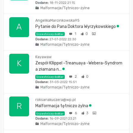
Dodane:
18-11-2022 21:15
Malformacje/Tętniczo-żylne
AngelikaMarcinkowska95
A
Pytanie do Pana Doktora Wyrzykowskiego
1
0
Uczestniczy doktor
Dodane:
27-07-2022 22:30
Malformacje/Tętniczo-żylne
Kayawaw
K
Zespół Kllippel -Treanuaya -Webera-Syndrom
a złamana n…
2
0
Uczestniczy doktor
Dodane:
31-03-2022 15:51
Malformacje/Tętniczo-żylne
roksanakuczera@wp.pl
R
Malformacja tętniczo żylna
6
3
Uczestniczy doktor
Dodane:
16-09-2021 23:21
Malformacje/Tętniczo-żylne