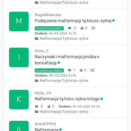
Malformacje/Tętniczo-żylne
MagdaBalaczka
M
Podejrzenie malformacji tętniczo-żylnej
3
0
Uczestniczy doktor
Dodane:
06-03-2026 16:13
Malformacje/Tętniczo-żylne
Ilona_J
I
Naczyniaki i malformacja prośba o
konsultację
1
0
Uczestniczy doktor
Dodane:
08-03-2026 21:15
Malformacje/Tętniczo-żylne
Kasia_94
K
Malformacja tętnico-żylna mózgu
0
0
Dodane:
12-08-2025 09:36
Malformacje/Tętniczo-żylne
Aneta1990d
A
Malformacja