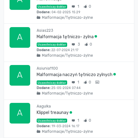
1
0
Uczestniczy doktor
Dodane:
04-02-2025 15:29
Malformacje/Tętniczo-żylne
Asias223
A
Malformacja tętniczo- żylna
3
0
Uczestniczy doktor
Dodane:
22-07-2024 21:17
Malformacje/Tętniczo-żylne
Asiunia1100
A
Malformacja naczyń tętniczo zylnych
1
0
Uczestniczy doktor
Dodane:
25-05-2024 07:44
Malformacje/Tętniczo-żylne
Aagulka
A
Klippel treaunay
1
0
Uczestniczy doktor
Dodane:
19-03-2024 16:17
Malformacje/Tętniczo-żylne