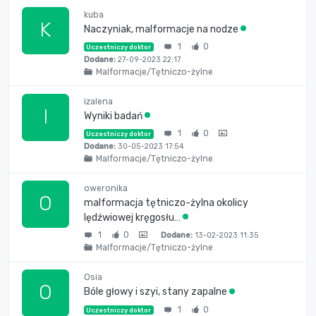
kuba
K
Naczyniak, malformacje na nodze
1
0
Uczestniczy doktor
Dodane:
27-09-2023 22:17
Malformacje/Tętniczo-żylne
izalena
I
Wyniki badań
1
0
Uczestniczy doktor
Dodane:
30-05-2023 17:54
Malformacje/Tętniczo-żylne
oweronika
O
malformacja tętniczo-żylna okolicy
lędźwiowej kręgosłu…
1
0
Dodane:
13-02-2023 11:35
Malformacje/Tętniczo-żylne
Osia
O
Bóle głowy i szyi, stany zapalne
1
0
Uczestniczy doktor