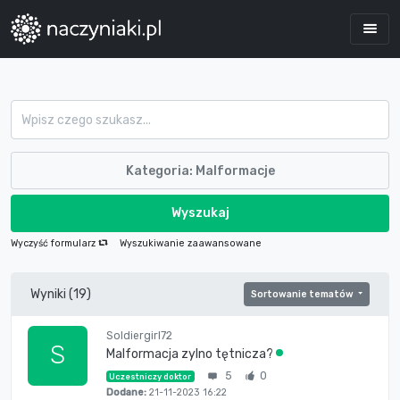
Kategoria: Malformacje
Wyszukaj
Wyczyść formularz
Wyszukiwanie zaawansowane
Wyniki (19)
Sortowanie tematów
Soldiergirl72
S
Malformacja zylno tętnicza?
5
0
Uczestniczy doktor
Dodane:
21-11-2023 16:22