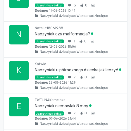
3
0
Uczestniczy doktor
Dodane:
11-06-2026 10:41
Naczyniaki dziecięce/Wczesnodziecięce
Natalia18061988
N
Naczyniak czy malformacja?
1
0
Uczestniczy doktor
Dodane:
12-06-2026 15:06
Naczyniaki dziecięce/Wczesnodziecięce
Katwie
K
Naczyniaki u półrocznego dziecka jak leczyć
7
0
Uczestniczy doktor
Dodane:
26-05-2026 11:29
Naczyniaki dziecięce/Wczesnodziecięce
EWELINAKamelska
E
Naczyniak niemowlak 8 mcy
7
0
Uczestniczy doktor
Dodane:
07-06-2026 21:44
Naczyniaki dziecięce/Wczesnodziecięce