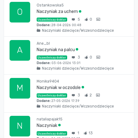
Ostankowska5
O
Naczyniak za uchem
5
0
Uczestniczy doktor
Dodane:
28-04-2026 00:48
Naczyniaki dziecięce/Wczesnodziecięce
Ane_bl
A
Naczyniak na palcu
3
0
Uczestniczy doktor
Dodane:
03-06-2026 13:01
Naczyniaki dziecięce/Wczesnodziecięce
Monika9404
M
Naczyniak w oczodole
3
2
Uczestniczy doktor
Dodane:
27-05-2026 17:39
Naczyniaki dziecięce/Wczesnodziecięce
nataliapajak15
N
Naczyniak
1
13
Uczestniczy doktor