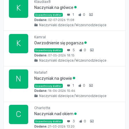
Klaudiax8
K
Naczyniak na główce
1
0
Uczestniczy doktor
Dodane:
02-07-2026 11:08
Naczyniaki dziecięce/Wczesnodziecięce
Kamral
K
Owrzodnienie się pogarsza
5
0
Uczestniczy doktor
Dodane:
07-05-2026 18:15
Naczyniaki dziecięce/Wczesnodziecięce
Natalia1
N
Naczyniak na głowie
1
0
Uczestniczy doktor
Dodane:
16-06-2026 15:46
Naczyniaki dziecięce/Wczesnodziecięce
Charlotte
C
Naczyniak nad okiem
3
0
Uczestniczy doktor
Dodane:
21-03-2026 13:20