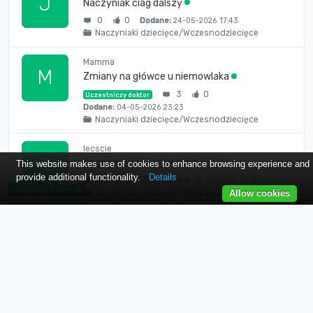
J
Naczyniak ciag dalszy
0
0
Dodane:
24-05-2026 17:43
Naczyniaki dziecięce/Wczesnodziecięce
Mamma
M
Zmiany na główce u niemowlaka
3
0
Uczestniczy doktor
Dodane:
04-05-2026 23:23
Naczyniaki dziecięce/Wczesnodziecięce
lecscie
L
Naczyniak wczesnodziecięcy
This website makes use of cookies to enhance browsing experience and
provide additional functionality.
Details
0
0
Dodane:
21-05-2026 12:16
Wesprzyj nas ❦
Naczyniaki dziecięce/Wczesnodziecięce
Allow cookies
Nika83
N
Naczyniak
3
0
Uczestniczy doktor
Dodane:
16-04-2026 08:25
Naczyniaki dziecięce/Wczesnodziecięce
klaudiamama