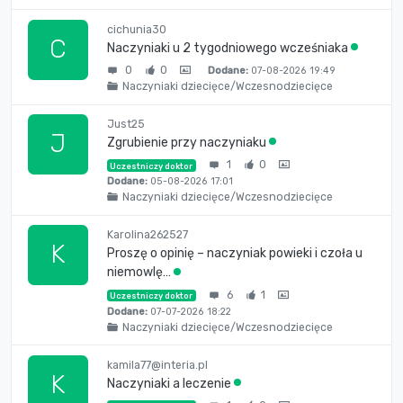
cichunia30
C
Naczyniaki u 2 tygodniowego wcześniaka
0
0
Dodane:
07-08-2026 19:49
Naczyniaki dziecięce/Wczesnodziecięce
Just25
J
Zgrubienie przy naczyniaku
1
0
Uczestniczy doktor
Dodane:
05-08-2026 17:01
Naczyniaki dziecięce/Wczesnodziecięce
Karolina262527
K
Proszę o opinię – naczyniak powieki i czoła u
niemowlę…
6
1
Uczestniczy doktor
Dodane:
07-07-2026 18:22
Naczyniaki dziecięce/Wczesnodziecięce
kamila77@interia.pl
K
Naczyniaki a leczenie