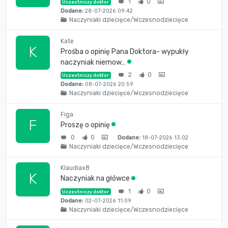
1
0
Uczestniczy doktor
Dodane:
28-07-2026 09:42
Naczyniaki dziecięce/Wczesnodziecięce
Kate
K
Prośba o opinię Pana Doktora- wypukły
naczyniak niemow…
2
0
Uczestniczy doktor
Dodane:
08-07-2026 20:59
Naczyniaki dziecięce/Wczesnodziecięce
Figa
F
Proszę o opinię
0
0
Dodane:
18-07-2026 13:02
Naczyniaki dziecięce/Wczesnodziecięce
Klaudiax8
K
Naczyniak na główce
1
0
Uczestniczy doktor
Dodane:
02-07-2026 11:09
Naczyniaki dziecięce/Wczesnodziecięce