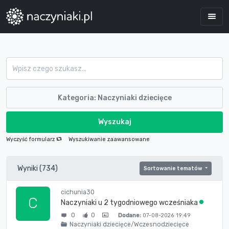
Kategoria: Naczyniaki dziecięce
Wyszukaj
Wyczyść formularz
Wyszukiwanie zaawansowane
Wyniki (734)
Sortowanie tematów
cichunia30
C
Naczyniaki u 2 tygodniowego wcześniaka
0
0
Dodane:
07-08-2026 19:49
Naczyniaki dziecięce/Wczesnodziecięce