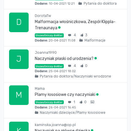
Pytania do doktora
Dodane:
10-04-2021 12:21
DorotaTw
D
Malformacja włośniczkowa, Zespół Klippla-
Trenaunaya
4
3
Uczestniczy doktor
Malformacje
Dodane:
20-04-2021 11:08
Joanna1990
J
Naczyniak płaski od urodzenia?
4
0
Uczestniczy doktor
Dodane:
25-04-2021 18:02
Pytania do doktora/Naczyniaki wrodzone
Mama
M
Plamy łososiowe czy naczyniaki
1
0
Uczestniczy doktor
Dodane:
26-04-2021 16:45
Naczyniaki dziecięce/Plamy łososiowe
kaminska.joanna@op.pl
Naczyniak na główce dziecka