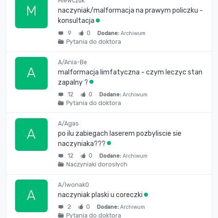
Mlewczuk
M
naczyniak/malformacja na prawym policzku -
konsultacja
9
0
Dodane:
Archiwum
Pytania do doktora
A/Ania-Be
A
malformacja limfatyczna - czym leczyc stan
zapalny ?
12
0
Dodane:
Archiwum
Pytania do doktora
A/Agas
A
po ilu zabiegach laserem pozbyliscie sie
naczyniaka???
12
0
Dodane:
Archiwum
Naczyniaki dorosłych
A/Iwonak0
A
naczyniak plaski u coreczki
2
0
Dodane:
Archiwum
Pytania do doktora