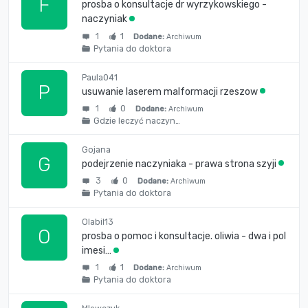
F
prosba o konsultacje dr wyrzykowskiego -
naczyniak
1
1
Dodane:
Archiwum
Pytania do doktora
Paula041
P
usuwanie laserem malformacji rzeszow
1
0
Dodane:
Archiwum
Gdzie leczyć naczyn…
Gojana
G
podejrzenie naczyniaka - prawa strona szyji
3
0
Dodane:
Archiwum
Pytania do doktora
Olabil13
O
prosba o pomoc i konsultacje. oliwia - dwa i pol
imesi…
1
1
Dodane:
Archiwum
Pytania do doktora