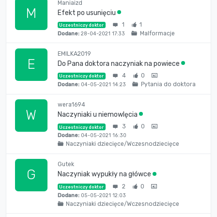
Maniaizd
M
Efekt po usunięciu
1
1
Uczestniczy doktor
Malformacje
Dodane:
28-04-2021 17:33
EMILKA2019
E
Do Pana doktora naczyniak na powiece
4
0
Uczestniczy doktor
Pytania do doktora
Dodane:
04-05-2021 14:23
wera1694
W
Naczyniaki u niemowlęcia
3
0
Uczestniczy doktor
Dodane:
04-05-2021 16:30
Naczyniaki dziecięce/Wczesnodziecięce
Gutek
G
Naczyniak wypukły na główce
2
0
Uczestniczy doktor
Dodane:
05-05-2021 12:03
Naczyniaki dziecięce/Wczesnodziecięce