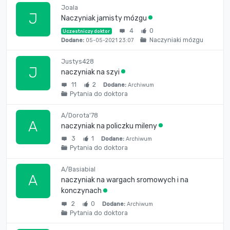
Joala
J
Naczyniak jamisty mózgu
4
0
Uczestniczy doktor
Naczyniaki mózgu
Dodane:
05-05-2021 23:07
Justys428
J
naczyniak na szyi
11
2
Dodane:
Archiwum
Pytania do doktora
A/Dorota'78
A
naczyniak na policzku mileny
3
1
Dodane:
Archiwum
Pytania do doktora
A/Basiabial
A
naczyniak na wargach sromowych i na
konczynach
2
0
Dodane:
Archiwum
Pytania do doktora