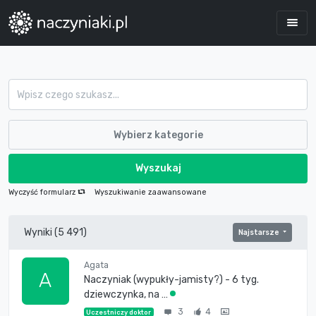
Wybierz kategorie
Wyszukaj
Wyczyść formularz
Wyszukiwanie zaawansowane
Wyniki (5 491)
Najstarsze
Agata
A
Naczyniak (wypukły-jamisty?) - 6 tyg.
dziewczynka, na …
3
4
Uczestniczy doktor