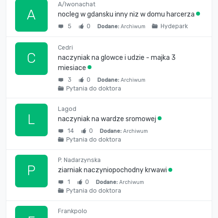
A/Iwonachat
A
nocleg w gdansku inny niz w domu harcerza
5
0
Hydepark
Dodane:
Archiwum
Cedri
C
naczyniak na glowce i udzie - majka 3
miesiace
3
0
Dodane:
Archiwum
Pytania do doktora
Lagod
L
naczyniak na wardze sromowej
14
0
Dodane:
Archiwum
Pytania do doktora
P. Nadarzynska
P
ziarniak naczyniopochodny krwawi
1
0
Dodane:
Archiwum
Pytania do doktora
Frankpolo