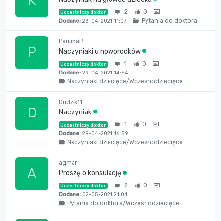
K
2
0
Uczestniczy doktor
Pytania do doktora
Dodane:
23-04-2021 11:07
PaulinaP
P
Naczyniaki u noworodków
1
0
Uczestniczy doktor
Dodane:
29-04-2021 14:54
Naczyniaki dziecięce/Wczesnodziecięce
Dudzik11
D
Naczyniak
1
0
Uczestniczy doktor
Dodane:
29-04-2021 16:59
Naczyniaki dziecięce/Wczesnodziecięce
agmar
A
Proszę o konsulację
2
0
Uczestniczy doktor
Dodane:
02-05-2021 21:04
Pytania do doktora/Wczesnodziecięce