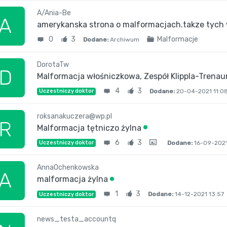
A/Ania-Be
A
amerykanska strona o malformacjach.takze tyc
0
3
Malformacje
Dodane:
Archiwum
DorotaTw
D
Malformacja włośniczkowa, Zespół Klippla-Trena
4
3
Dodane:
20-04-2021 11:0
Uczestniczy doktor
roksanakuczera@wp.pl
R
Malformacja tętniczo żylna
6
3
Dodane:
16-09-2021
Uczestniczy doktor
AnnaOchenkowska
A
malformacja żylna
1
3
Dodane:
14-12-2021 13:57
Uczestniczy doktor
news_testa_accountq