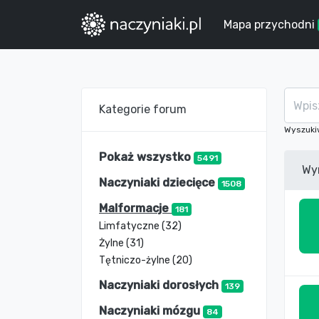
Mapa przychodni
Kategorie forum
Wyszuki
Pokaż wszystko
5491
Wy
Naczyniaki dziecięce
1508
Malformacje
181
Limfatyczne (32)
Żylne (31)
Tętniczo-żylne (20)
Naczyniaki dorosłych
139
Naczyniaki mózgu
84