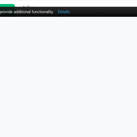
A/Twins
A
ovide additional functionality.
Details
prosba o diagnoze marceliny lat 7,5 z malformacj
10
0
Malformacje/Żylne
Dodane:
Archiwum
Ewcia1984
E
malformacja zylna u coreczki
1
0
Malformacje/Żylne
Dodane:
Archiwum
Katrinka
K
malformacja zylno - tetnicza, prosba o konsultac
1
0
Malformacje/Tętnicz
Dodane:
Archiwum
A/Bronson
A
usuwanie naczyniaka plaskiego na twarzy 32 lat
7
0
Malformacje
Dodane:
Archiwum
Melka427