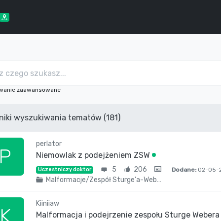
wanie zaawansowane
niki wyszukiwania tematów (181)
perlator
P
Niemowlak z podejżeniem ZSW
5
206
Dodane:
02-05-2
Uczestniczy doktor
Malformacje/Zespół Sturge'a-Web…
Kiiniiaw
K
Malformacja i podejrzenie zespołu Sturge Weber