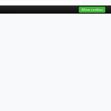
Allow cookies
a zylna
je
o-żylne
ka