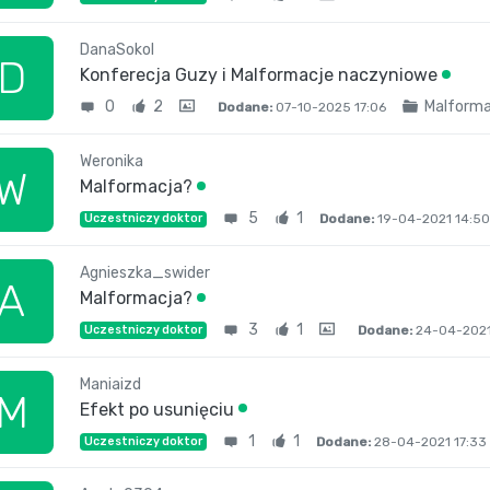
DanaSokol
D
Konferecja Guzy i Malformacje naczyniowe
0
2
Malforma
Dodane:
07-10-2025 17:06
Weronika
W
Malformacja?
5
1
Dodane:
19-04-2021 14:5
Uczestniczy doktor
Agnieszka_swider
A
Malformacja?
3
1
Dodane:
24-04-2021
Uczestniczy doktor
Maniaizd
M
Efekt po usunięciu
1
1
Dodane:
28-04-2021 17:33
Uczestniczy doktor