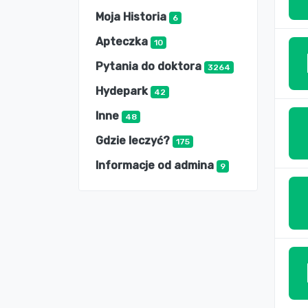
Moja Historia
6
Apteczka
10
Pytania do doktora
3264
Hydepark
42
Inne
48
Gdzie leczyć?
175
Informacje od admina
9