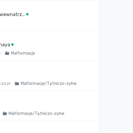
h wewnatrz…
unaya
Malformacje
8
Malformacje/Tętniczo-żylne
 23:21
Malformacje/Tętniczo-żylne