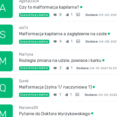
Agata0304
A
Czy to malformacja kapilarna?
8
1
Dodane:
09-05-2021
Uczestniczy doktor
siisTii
S
Malformacja kapilarna a zagłębienie na czole
4
1
Dodane:
04-08-2021
Uczestniczy doktor
Martyna
M
Rozległa zmiana na udzie, powiece i karku
3
1
Dodane:
04-10-2021 16:33
Uczestniczy doktor
Qurek
Q
Malformacja (żylna ?/ naczyniowa ?)
1
1
Dodane:
05-02-2022 
Uczestniczy doktor
Marzena30
M
Pytanie do Doktora Wyrzykowskiego