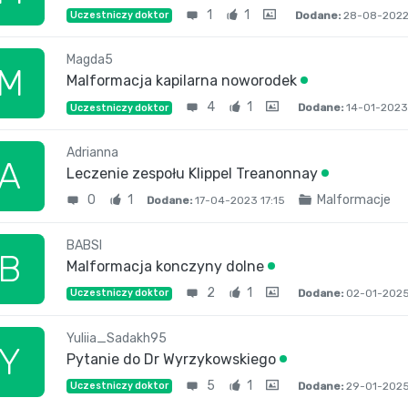
1
1
Dodane:
28-08-2022
Uczestniczy doktor
Magda5
M
Malformacja kapilarna noworodek
4
1
Dodane:
14-01-2023
Uczestniczy doktor
Adrianna
A
Leczenie zespołu Klippel Treanonnay
0
1
Malformacje
Dodane:
17-04-2023 17:15
BABSI
B
Malformacja konczyny dolne
2
1
Dodane:
02-01-2025 
Uczestniczy doktor
Yuliia_Sadakh95
Y
Pytanie do Dr Wyrzykowskiego
5
1
Dodane:
29-01-2025
Uczestniczy doktor