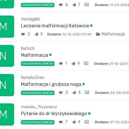
6
7
Dodane:
11-03-2024
Uczestniczy doktor
moniqglbk
M
Leczenie malformacji Katowice
2
5
Malformacje
Dodane:
16-12-2021 09:49
Natsch
N
Malformacja
1
4
Dodane:
21-12-2021 
Uczestniczy doktor
Natalia.Greń
N
Malformacje i grubsza noga
2
4
Dodane:
24-08-2022
Uczestniczy doktor
mariola_fryzowicz
M
Pytanie do dr Wyrzykowskiego
7
4
Dodane:
07-10-2024
Uczestniczy doktor