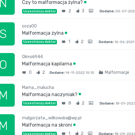
N
Czy to malformacja żylna?
2
3
Dodane:
05-07-202
Uczestniczy doktor
soza00
S
Malformacja żylna
1
2
Dodane:
16-06-2021
Uczestniczy doktor
Olimoli944
O
Malformacja kapilarna
0
2
Malformacje
Dodane:
14-11-2022 15:10
Mama_malucha
M
Malformacja naczyniak?
8
2
Dodane:
18-01-2023
Uczestniczy doktor
malgorzata_wilkowska@wp.pl
M
Malformacja na skroni
1
2
Dodane:
18-09-2024
Uczestniczy doktor